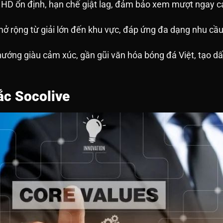
 HD ổn định, hạn chế giật lag, đảm bảo xem mượt ngay c
, mở rộng từ giải lớn đến khu vực, đáp ứng đa dạng nhu cầ
ớng giàu cảm xúc, gần gũi văn hóa bóng đá Việt, tạo dấu 
sắc Socolive