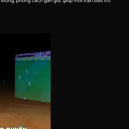
lượng, phong cách gần gũi, giúp mỗi trận đấu trở