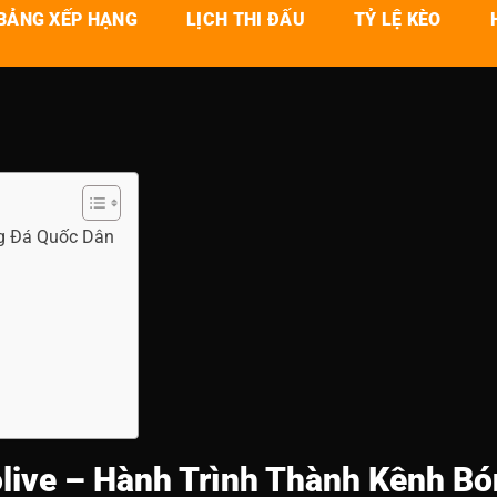
BẢNG XẾP HẠNG
LỊCH THI ĐẤU
TỶ LỆ KÈO
ng Đá Quốc Dân
olive – Hành Trình Thành Kênh B