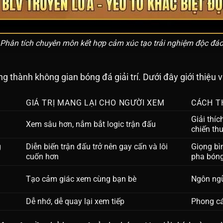
Phân tích chuyên môn kết hợp cảm xúc tạo trải nghiệm độc đá
ng thành không gian bóng đá giải trí. Dưới đây giới thiệu v
GIÁ TRỊ MANG LẠI CHO NGƯỜI XEM
CÁCH T
Giải thíc
Xem sâu hơn, nắm bắt logic trận đấu
chiến th
g
Diễn biến trận đấu trở nên gay cấn và lôi
Giọng bì
cuốn hơn
pha bón
Tạo cảm giác xem cùng bạn bè
Ngôn ngữ
Dễ nhớ, dễ quay lại xem tiếp
Phong cá