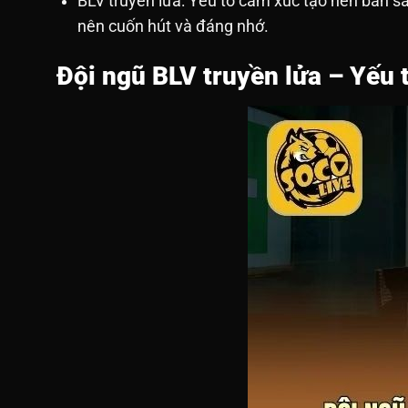
BLV truyền lửa: Yếu tố cảm xúc tạo nên bản sắ
nên cuốn hút và đáng nhớ.
Đội ngũ BLV truyền lửa – Yếu 