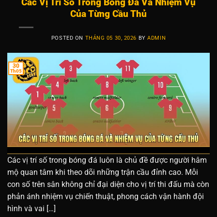
Các Vị Trí Số Trong Bóng Đá Và Nhiệm Vụ
Của Từng Cầu Thủ
POSTED ON
THÁNG 05 30, 2026
BY
ADMIN
30
Th05
Các vị trí số trong bóng đá luôn là chủ đề được người hâm
mộ quan tâm khi theo dõi những trận cầu đỉnh cao. Mỗi
con số trên sân không chỉ đại diện cho vị trí thi đấu mà còn
phản ánh nhiệm vụ chiến thuật, phong cách vận hành đội
hình và vai […]