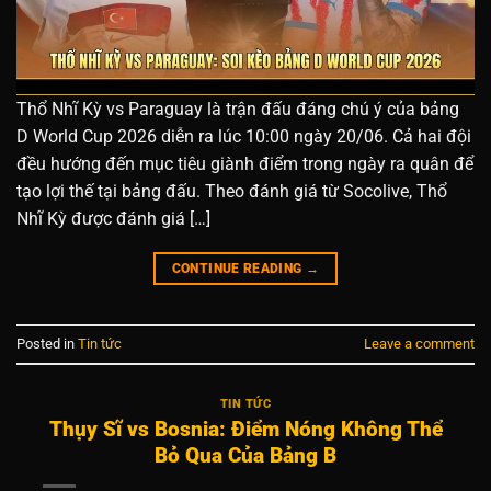
Thổ Nhĩ Kỳ vs Paraguay là trận đấu đáng chú ý của bảng
D World Cup 2026 diễn ra lúc 10:00 ngày 20/06. Cả hai đội
đều hướng đến mục tiêu giành điểm trong ngày ra quân để
tạo lợi thế tại bảng đấu. Theo đánh giá từ Socolive, Thổ
Nhĩ Kỳ được đánh giá […]
CONTINUE READING
→
Posted in
Tin tức
Leave a comment
TIN TỨC
Thụy Sĩ vs Bosnia: Điểm Nóng Không Thể
Bỏ Qua Của Bảng B