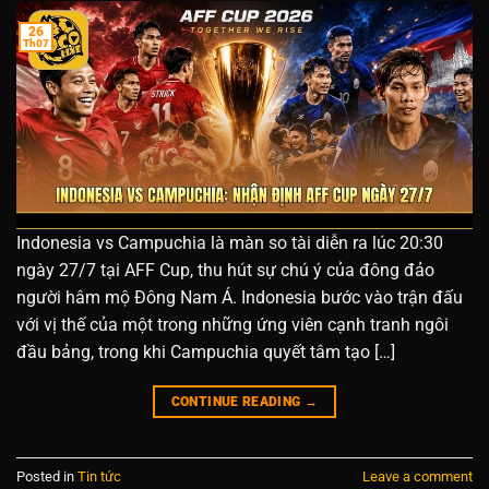
26
Th07
Indonesia vs Campuchia là màn so tài diễn ra lúc 20:30
ngày 27/7 tại AFF Cup, thu hút sự chú ý của đông đảo
người hâm mộ Đông Nam Á. Indonesia bước vào trận đấu
với vị thế của một trong những ứng viên cạnh tranh ngôi
đầu bảng, trong khi Campuchia quyết tâm tạo […]
CONTINUE READING
→
Posted in
Tin tức
Leave a comment