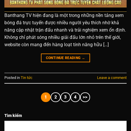
Banthang TV hiện đang là một trong những nền tảng xem
bóng đá trực tuyến được nhiều người yêu thích nhờ khả
năng cập nhật trận đấu nhanh và trải nghiệm xem ổn định.
Không chỉ phát sóng nhiều giải đấu lớn nhỏ trên thế giới,
website còn mang đến hàng loạt tính năng hữu […]
CONTINUE READING
→
Posted in
Tin tức
Leave a comment
1
2
3
4
>>
Tìm kiếm