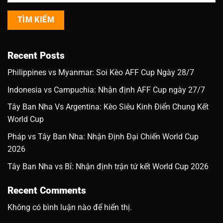
TÌM KIẾM
Recent Posts
Philippines vs Myanmar: Soi Kèo AFF Cup Ngày 28/7
Indonesia vs Campuchia: Nhận định AFF Cup ngày 27/7
Tây Ban Nha Vs Argentina: Kèo Siêu Kinh Điển Chung Kết
World Cup
Pháp vs Tây Ban Nha: Nhận Định Đại Chiến World Cup
2026
Tây Ban Nha vs Bỉ: Nhận định trận tứ kết World Cup 2026
Recent Comments
Không có bình luận nào để hiển thị.